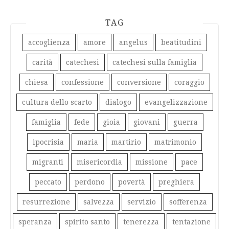
TAG
accoglienza
amore
angelus
beatitudini
carità
catechesi
catechesi sulla famiglia
chiesa
confessione
conversione
coraggio
cultura dello scarto
dialogo
evangelizzazione
famiglia
fede
gioia
giovani
guerra
ipocrisia
maria
martirio
matrimonio
migranti
misericordia
missione
pace
peccato
perdono
povertà
preghiera
resurrezione
salvezza
servizio
sofferenza
speranza
spirito santo
tenerezza
tentazione