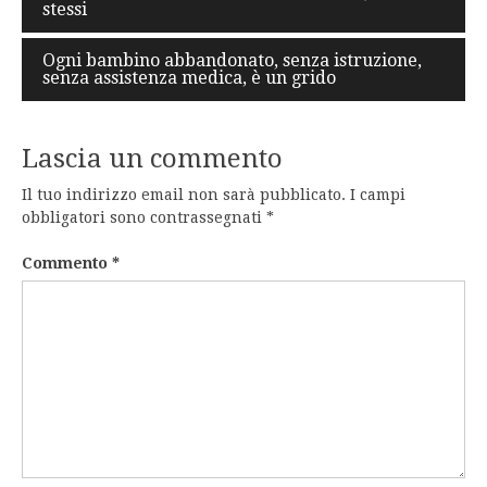
stessi
articoli
Ogni bambino abbandonato, senza istruzione,
senza assistenza medica, è un grido
Lascia un commento
Il tuo indirizzo email non sarà pubblicato.
I campi
obbligatori sono contrassegnati
*
Commento
*