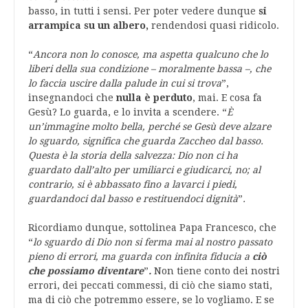
basso, in tutti i sensi. Per poter vedere dunque
si
arrampica su un albero,
rendendosi quasi ridicolo.
“
Ancora non lo conosce, ma aspetta qualcuno che lo
liberi della sua condizione – moralmente bassa –, che
lo faccia uscire dalla palude in cui si trova
”,
insegnandoci che
nulla è perduto
, mai. E cosa fa
Gesù? Lo guarda, e lo invita a scendere. “
È
un’immagine molto bella, perché se Gesù deve alzare
lo sguardo, significa che guarda Zaccheo dal basso.
Questa è la storia della salvezza: Dio non ci ha
guardato dall’alto per umiliarci e giudicarci, no; al
contrario, si è abbassato fino a lavarci i piedi,
guardandoci dal basso e restituendoci dignità
”
.
Ricordiamo dunque, sottolinea Papa Francesco, che
“
lo sguardo di Dio non si ferma mai al nostro passato
pieno di errori, ma guarda con infinita fiducia a
ciò
che possiamo diventare
”
.
Non tiene conto dei nostri
errori, dei peccati commessi, di ciò che siamo stati,
ma di ciò che potremmo essere, se lo vogliamo. E se