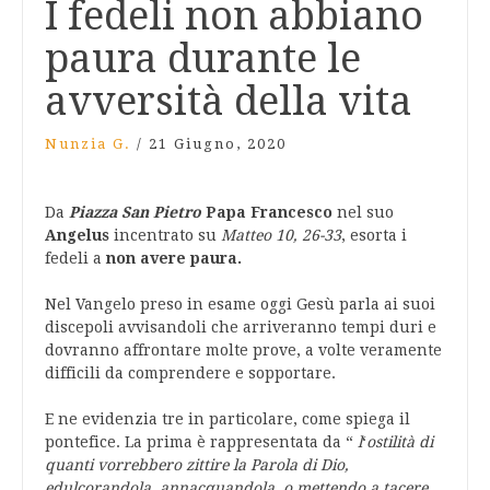
I fedeli non abbiano
paura durante le
avversità della vita
Nunzia G.
/
21 Giugno, 2020
Da
Piazza San Pietro
Papa Francesco
nel suo
Angelus
incentrato su
Matteo 10, 26-33
, esorta i
fedeli a
non avere paura.
Nel Vangelo preso in esame oggi Gesù parla ai suoi
discepoli avvisandoli che arriveranno tempi duri e
dovranno affrontare molte prove, a volte veramente
difficili da comprendere e sopportare.
E ne evidenzia tre in particolare, come spiega il
pontefice. La prima è rappresentata da “
l
‘
ostilità di
quanti vorrebbero zittire la Parola di Dio,
edulcorandola, annacquandola, o mettendo a tacere