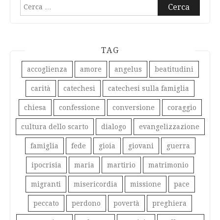
Ricerca
per:
TAG
accoglienza
amore
angelus
beatitudini
carità
catechesi
catechesi sulla famiglia
chiesa
confessione
conversione
coraggio
cultura dello scarto
dialogo
evangelizzazione
famiglia
fede
gioia
giovani
guerra
ipocrisia
maria
martirio
matrimonio
migranti
misericordia
missione
pace
peccato
perdono
povertà
preghiera