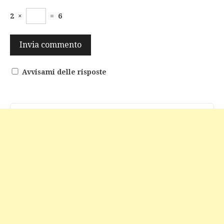
2
×
=
6
Avvisami delle risposte