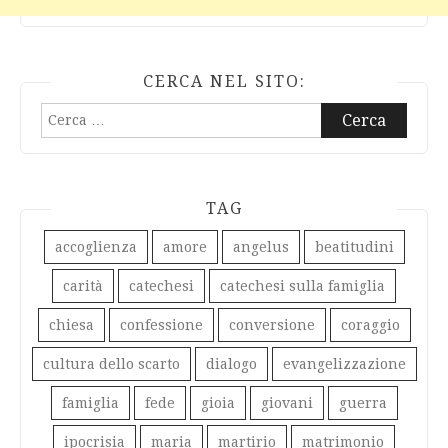
CERCA NEL SITO:
Ricerca
per:
TAG
accoglienza
amore
angelus
beatitudini
carità
catechesi
catechesi sulla famiglia
chiesa
confessione
conversione
coraggio
cultura dello scarto
dialogo
evangelizzazione
famiglia
fede
gioia
giovani
guerra
ipocrisia
maria
martirio
matrimonio