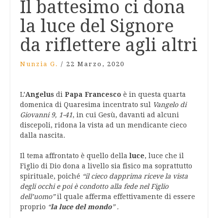
Il battesimo ci dona
la luce del Signore
da riflettere agli altri
Nunzia G.
/
22 Marzo, 2020
L’
Angelus
di
Papa Francesco
è in questa quarta
domenica di Quaresima incentrato sul
Vangelo di
Giovanni 9, 1-41
, in cui Gesù, davanti ad alcuni
discepoli, ridona la vista ad un mendicante cieco
dalla nascita.
Il tema affrontato è quello della
luce
, luce che il
Figlio di Dio dona a livello sia fisico ma soprattutto
spirituale, poiché
“
il cieco dapprima riceve la
vista
degli occhi e poi è condotto alla f
ede
nel Figlio
dell’uomo”
il quale afferma effettivamente di essere
proprio
“
la luce del mondo
”
.