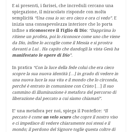
E ai presenti, i farisei, che increduli cercano una
spiegazione, il miracolato risponde con molta
semplicità
“
Una cosa io so: ero cieco e ora ci vedo”.
E
inizia una consapevolezza interiore che lo porta
infine a
riconoscere il Figlio di Dio
:
“Dapprima lo
ritiene un profeta, poi lo riconosce come uno che viene
da Dio, infine lo accoglie come il Messia e si prostra
davanti a Lui . Ha capito che dandogli la vista Gesù ha
manifestato le opere di Dio
”.
In pratica
“Con la luce della fede colui che era cieco
scopre la sua nuova identità […] in grado di vedere in
una nuova luce la sua vita e il mondo che lo circonda,
perché è entrato in comunione con Cristo
[…]
Il suo
cammino di illuminazione è metafora del percorso di
liberazione dal peccato a cui siamo chiamati”.
E’ una metafora per noi, spiega il Pontefice:
“Il
peccato è come
un velo scuro
che copre il nostro viso
e ci impedisce di vedere chiaramente noi stessi e il
mondo; il perdono del Signore toglie questa coltre di