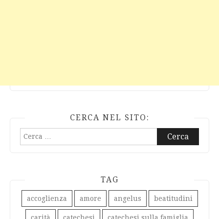
CERCA NEL SITO:
Ricerca
per:
TAG
accoglienza
amore
angelus
beatitudini
carità
catechesi
catechesi sulla famiglia