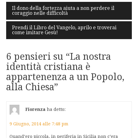
Navigazione
Il dono della fortezza aiuta a non perdere il
coraggio nelle difficoltà
articoli
Prendi il Libro del Vangelo, aprilo e troverai
come imitare Gesù!
6 pensieri su “
La nostra
identità cristiana è
appartenenza a un Popolo,
alla Chiesa
”
Fiorenza
ha detto:
9 Giugno, 2014 alle 7:48 pm
Quand’ero piccola, in periferia in Sicilia non c’era