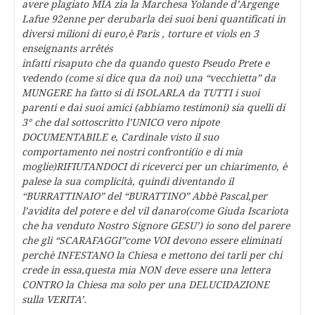
avere plagiato MIA zia la Marchesa Yolande d’Argenge
Lafue 92enne per derubarla dei suoi beni quantificati in
diversi milioni di euro,è Paris , torture et viols en 3
enseignants arrêtés
infatti risaputo che da quando questo Pseudo Prete e
vedendo (come si dice qua da noi) una “vecchietta” da
MUNGERE ha fatto si di ISOLARLA da TUTTI i suoi
parenti e dai suoi amici (abbiamo testimoni) sia quelli di
3° che dal sottoscritto l’UNICO vero nipote
DOCUMENTABILE e, Cardinale visto il suo
comportamento nei nostri confronti(io e di mia
moglie)RIFIUTANDOCI di riceverci per un chiarimento, è
palese la sua complicità, quindi diventando il
“BURRATTINAIO” del “BURATTINO” Abbè Pascal,per
l’avidita del potere e del vil danaro(come Giuda Iscariota
che ha venduto Nostro Signore GESU’) io sono del parere
che gli “SCARAFAGGI”come VOI devono essere eliminati
perchè INFESTANO la Chiesa e mettono dei tarli per chi
crede in essa,questa mia NON deve essere una lettera
CONTRO la Chiesa ma solo per una DELUCIDAZIONE
sulla VERITA’.