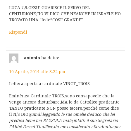
LUCA 7,9:GESU’ GUARISCE IL SERVO DEL
CENTURIONE;*IO VI DICO CHE NEANCHE IN ISRAELE HO
TROVATO UNA “fede”COSI’ GRANDE*
Rispondi
antonio
ha detto:
10 Aprile, 2014 alle 8:22 pm
Lettera aperta a cardinale VINGT_TROIS
Eminènza Cardinale TROIS,sono consapovele che la
vengo ancora disturbare,MA io da Cattolico praticante
TANTO praticante NON posso tacere,perchè come dice
il N/S DIO
quindi leggendo le sue omelie deduco che lei
predica bene ma RAZZOLA male,infatti il suo Segretario
l’Abbè Pascal Thuillier,da me considerato >farabutto>per