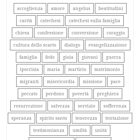
accoglienza
amore
angelus
beatitudini
carità
catechesi
catechesi sulla famiglia
chiesa
confessione
conversione
coraggio
cultura dello scarto
dialogo
evangelizzazione
famiglia
fede
gioia
giovani
guerra
ipocrisia
maria
martirio
matrimonio
migranti
misericordia
missione
pace
peccato
perdono
povertà
preghiera
resurrezione
salvezza
servizio
sofferenza
speranza
spirito santo
tenerezza
tentazione
testimonianza
umiltà
unità