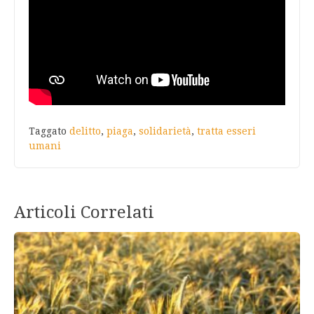
Taggato
delitto
,
piaga
,
solidarietà
,
tratta esseri
umani
Articoli Correlati