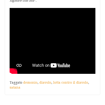
Signore con noi
“.
Taggato
demonio
,
diavolo
,
lotta contro il diavolo
,
satana