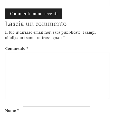
Navigazione
Commenti meno recenti
commenti
Lascia un commento
Il tuo indirizzo email non sarà pubblicato.
I campi
obbligatori sono contrassegnati
*
Commento
*
Nome
*