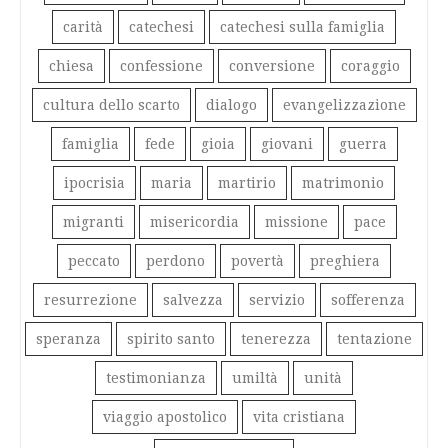
carità
catechesi
catechesi sulla famiglia
chiesa
confessione
conversione
coraggio
cultura dello scarto
dialogo
evangelizzazione
famiglia
fede
gioia
giovani
guerra
ipocrisia
maria
martirio
matrimonio
migranti
misericordia
missione
pace
peccato
perdono
povertà
preghiera
resurrezione
salvezza
servizio
sofferenza
speranza
spirito santo
tenerezza
tentazione
testimonianza
umiltà
unità
viaggio apostolico
vita cristiana