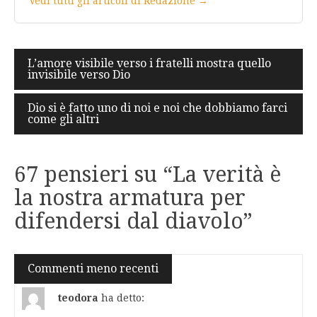
Vedi tutti gli articoli di Redazione →
Navigazione
L’amore visibile verso i fratelli mostra quello
invisibile verso Dio
articoli
Dio si è fatto uno di noi e noi che dobbiamo farci
come gli altri
67 pensieri su “
La verità è
la nostra armatura per
difendersi dal diavolo
”
Navigazione
Commenti meno recenti
commenti
teodora
ha detto: