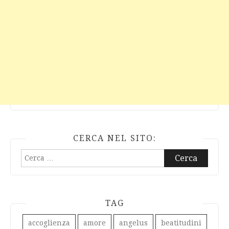
CERCA NEL SITO:
Ricerca
per:
TAG
accoglienza
amore
angelus
beatitudini