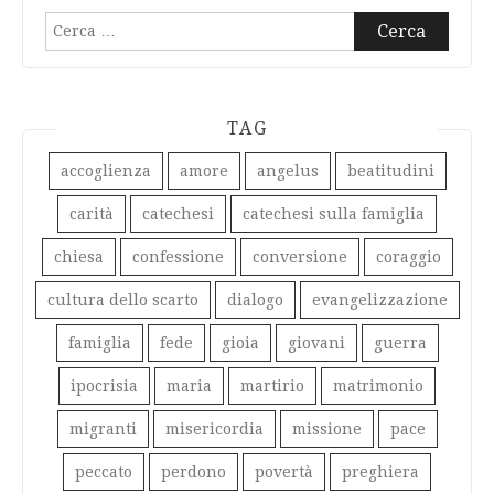
Ricerca
per:
TAG
accoglienza
amore
angelus
beatitudini
carità
catechesi
catechesi sulla famiglia
chiesa
confessione
conversione
coraggio
cultura dello scarto
dialogo
evangelizzazione
famiglia
fede
gioia
giovani
guerra
ipocrisia
maria
martirio
matrimonio
migranti
misericordia
missione
pace
peccato
perdono
povertà
preghiera