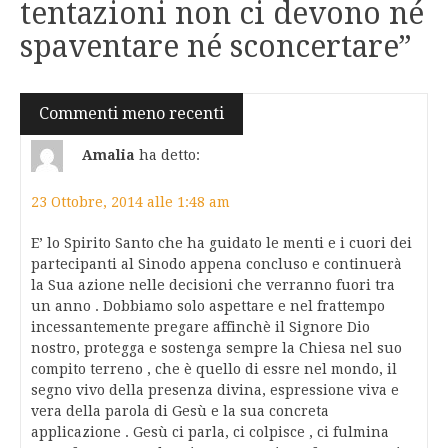
tentazioni non ci devono né
spaventare né sconcertare
”
Navigazione
Commenti meno recenti
commenti
Amalia
ha detto:
23 Ottobre, 2014 alle 1:48 am
E’ lo Spirito Santo che ha guidato le menti e i cuori dei
partecipanti al Sinodo appena concluso e continuerà
la Sua azione nelle decisioni che verranno fuori tra
un anno . Dobbiamo solo aspettare e nel frattempo
incessantemente pregare affinchè il Signore Dio
nostro, protegga e sostenga sempre la Chiesa nel suo
compito terreno , che è quello di essre nel mondo, il
segno vivo della presenza divina, espressione viva e
vera della parola di Gesù e la sua concreta
applicazione . Gesù ci parla, ci colpisce , ci fulmina