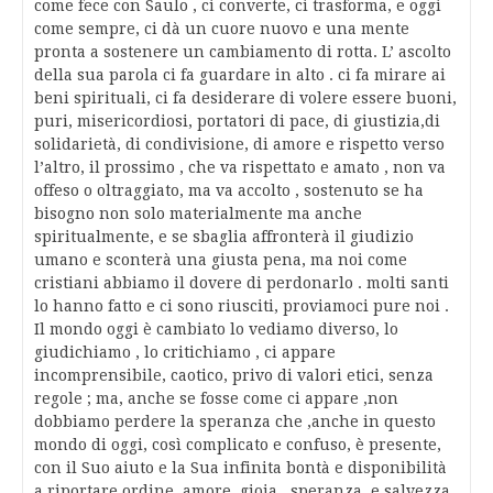
come fece con Saulo , ci converte, ci trasforma, e oggi
come sempre, ci dà un cuore nuovo e una mente
pronta a sostenere un cambiamento di rotta. L’ ascolto
della sua parola ci fa guardare in alto . ci fa mirare ai
beni spirituali, ci fa desiderare di volere essere buoni,
puri, misericordiosi, portatori di pace, di giustizia,di
solidarietà, di condivisione, di amore e rispetto verso
l’altro, il prossimo , che va rispettato e amato , non va
offeso o oltraggiato, ma va accolto , sostenuto se ha
bisogno non solo materialmente ma anche
spiritualmente, e se sbaglia affronterà il giudizio
umano e sconterà una giusta pena, ma noi come
cristiani abbiamo il dovere di perdonarlo . molti santi
lo hanno fatto e ci sono riusciti, proviamoci pure noi .
Il mondo oggi è cambiato lo vediamo diverso, lo
giudichiamo , lo critichiamo , ci appare
incomprensibile, caotico, privo di valori etici, senza
regole ; ma, anche se fosse come ci appare ,non
dobbiamo perdere la speranza che ,anche in questo
mondo di oggi, così complicato e confuso, è presente,
con il Suo aiuto e la Sua infinita bontà e disponibilità
a riportare ordine, amore, gioia , speranza, e salvezza ,