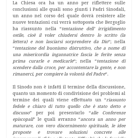
La Chiesa ora ha un anno per riflettere sulle
conclusioni alle quali sono giunti i Padri Sinodali,
un anno nel corso del quale dovrà resistere alle
nuove tentazioni cui verrà sottoposta che Bergoglio
ha riassunto nella “
tentazione dell’ irrigidimento
ostile, cioè il voler chiudersi dentro lo scritto (la
lettera) e non lasciarsi sorprendere da Dio
“; nella
“
tentazione del buonismo distruttivo, che a nome di
una misericordia ingannatrice fascia le ferite senza
prima curarle e medicarle
“; nella “
tentazione di
scendere dalla croce, per accontentare la gente, e non
rimanerci, per compiere la volontà del Padre
“.
Il Sinodo non è infatti il termine della discussione,
quanto un momento di condivisione dei problemi al
termine dei quali viene effettuato un “
riassunto
fedele e chiaro di tutto quello che è stato detto e
discusso
” per poi presentarlo “
alle Conferenze
episcopali
” le quali avranno “
ancora un anno per
maturare, con vero discernimento spirituale, le idee
proposte e trovare soluzioni concrete alle