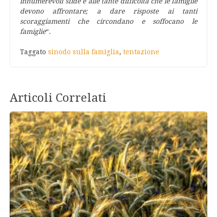
innumerevoli sfide e alle tante difficoltà che le famiglie
devono affrontare; a dare risposte ai tanti
scoraggiamenti che circondano e soffocano le
famiglie
“.
Taggato
sinodo sulla famiglia
,
tentazione
Articoli Correlati