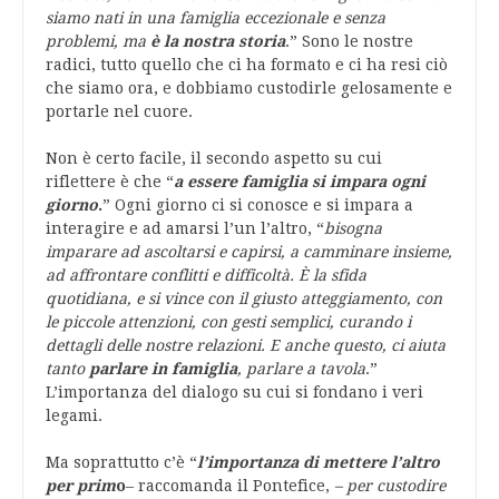
siamo nati in una famiglia eccezionale e senza
problemi, ma
è la nostra storia
.” Sono le nostre
radici, tutto quello che ci ha formato e ci ha resi ciò
che siamo ora, e dobbiamo custodirle gelosamente e
portarle nel cuore.
Non è certo facile, il secondo aspetto su cui
riflettere è che “
a essere famiglia si impara ogni
giorno
.
” Ogni giorno ci si conosce e si impara a
interagire e ad amarsi l’un l’altro, “
bisogna
imparare ad ascoltarsi e capirsi, a camminare insieme,
ad affrontare conflitti e difficoltà. È la sfida
quotidiana, e si vince con il giusto atteggiamento, con
le piccole attenzioni, con gesti semplici, curando i
dettagli delle nostre relazioni. E anche questo, ci aiuta
tanto
parlare in famiglia
, parlare a tavola
.”
L’importanza del dialogo su cui si fondano i veri
legami.
Ma soprattutto c’è “
l’importanza di mettere l’altro
per prim
o
– raccomanda il Pontefice,
– per custodire