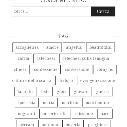
CERCA NEL SITO:
Ricerca
per:
TAG
accoglienza
amore
angelus
beatitudini
carità
catechesi
catechesi sulla famiglia
chiesa
confessione
conversione
coraggio
cultura dello scarto
dialogo
evangelizzazione
famiglia
fede
gioia
giovani
guerra
ipocrisia
maria
martirio
matrimonio
migranti
misericordia
missione
pace
peccato
perdono
povertà
preghiera