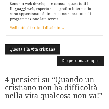
Sono un web developer e conosco quasi tutti i
linguaggi web, esperto seo e grafico intermedio
sono appassionato di internet ma soprattutto di
programmazione lato server.
Vedi tutti gli articoli di admin →
Navigazione
Questa è la vita cristiana
articoli
Dio perdona sempre
4 pensieri su “
Quando un
cristiano non ha difficoltà
nella vita qualcosa non va!
”