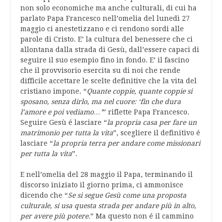
non solo economiche ma anche culturali, di cui ha
parlato Papa Francesco nell’omelia del lunedì 27
maggio ci anestetizzano e ci rendono sordi alle
parole di Cristo. E’ la cultura del benessere che ci
allontana dalla strada di Gesù, dall’essere capaci di
seguire il suo esempio fino in fondo. E’ il fascino
che il provvisorio esercita su di noi che rende
difficile accettare le scelte definitive che la vita del
cristiano impone. “
Quante coppie, quante coppie si
sposano, senza dirlo, ma nel cuore: ‘fin che dura
l’amore e poi vediamo…’
” riflette Papa Francesco.
Seguire Gesù é lasciare “
la propria casa per fare un
matrimonio per tutta la vita
”, scegliere il definitivo é
lasciare “
la propria terra per andare come missionari
per tutta la vita
”.
E nell’omelia del 28 maggio il Papa, terminando il
discorso iniziato il giorno prima, ci ammonisce
dicendo che “
Se si segue Gesù come una proposta
culturale, si usa questa strada per andare più in alto,
per avere più potere.
” Ma questo non é il cammino