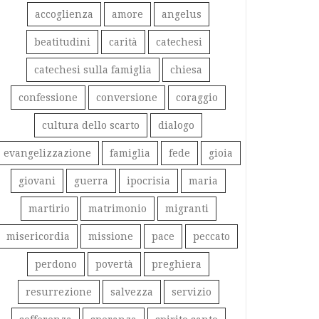
accoglienza
amore
angelus
beatitudini
carità
catechesi
catechesi sulla famiglia
chiesa
confessione
conversione
coraggio
cultura dello scarto
dialogo
evangelizzazione
famiglia
fede
gioia
giovani
guerra
ipocrisia
maria
martirio
matrimonio
migranti
misericordia
missione
pace
peccato
perdono
povertà
preghiera
resurrezione
salvezza
servizio