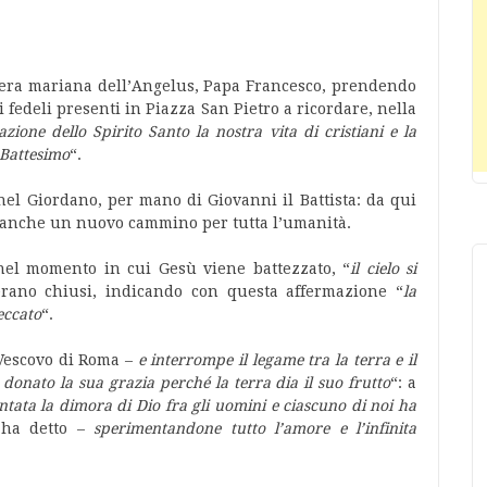
iera mariana dell’Angelus, Papa Francesco, prendendo
 i fedeli presenti in Piazza San Pietro a ricordare, nella
azione dello Spirito Santo la nostra vita di cristiani e la
 Battesimo
“.
 nel Giordano, per mano di Giovanni il Battista: da qui
a anche un nuovo cammino per tutta l’umanità.
 nel momento in cui Gesù viene battezzato, “
il cielo si
 erano chiusi, indicando con questa affermazione “
la
eccato
“.
 Vescovo di Roma –
e interrompe il legame tra la terra e il
a donato la sua grazia perché la terra dia il suo frutto
“: a
entata la dimora di Dio fra gli uomini e ciascuno di noi ha
ha detto –
sperimentandone tutto l’amore e l’infinita