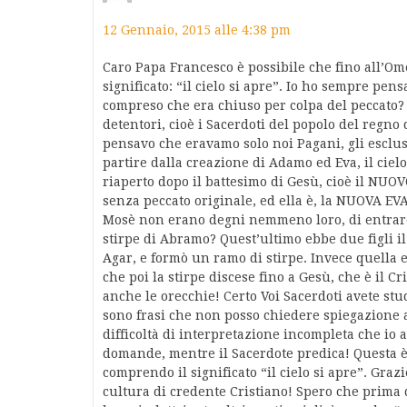
12 Gennaio, 2015 alle 4:38 pm
Caro Papa Francesco è possibile che fino all’Om
significato: “il cielo si apre”. Io ho sempre pen
compreso che era chiuso per colpa del peccato? 
detentori, cioè i Sacerdoti del popolo del regno
pensavo che eravamo solo noi Pagani, gli esclus
partire dalla creazione di Adamo ed Eva, il cielo
riaperto dopo il battesimo di Gesù, cioè il N
senza peccato originale, ed ella è, la NUOVA EV
Mosè non erano degni nemmeno loro, di entrare 
stirpe di Abramo? Quest’ultimo ebbe due figli il
Agar, e formò un ramo di stirpe. Invece quella el
che poi la stirpe discese fino a Gesù, che è il Cri
anche le orecchie! Certo Voi Sacerdoti avete stud
sono frasi che non posso chiedere spiegazione a
difficoltà di interpretazione incompleta che io a
domande, mentre il Sacerdote predica! Questa è
comprendo il significato “il cielo si apre”. Graz
cultura di credente Cristiano! Spero che prima