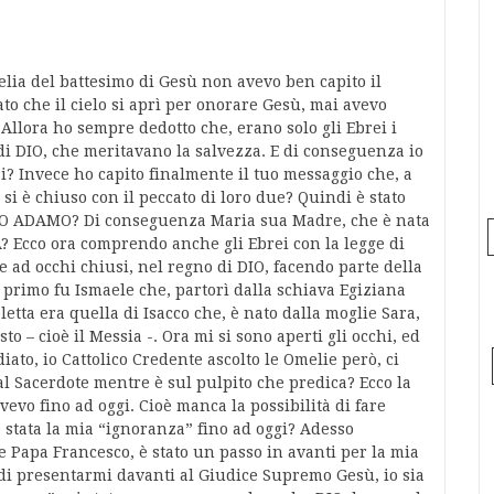
elia del battesimo di Gesù non avevo ben capito il
sato che il cielo si aprì per onorare Gesù, mai avevo
Allora ho sempre dedotto che, erano solo gli Ebrei i
 di DIO, che meritavano la salvezza. E di conseguenza io
i? Invece ho capito finalmente il tuo messaggio che, a
 si è chiuso con il peccato di loro due? Quindi è stato
UOVO ADAMO? Di conseguenza Maria sua Madre, che è nata
A? Ecco ora comprendo anche gli Ebrei con la legge di
ad occhi chiusi, nel regno di DIO, facendo parte della
 primo fu Ismaele che, partorì dalla schiava Egiziana
etta era quella di Isacco che, è nato dalla moglie Sara,
sto – cioè il Messia -. Ora mi si sono aperti gli occhi, ed
iato, io Cattolico Credente ascolto le Omelie però, ci
l Sacerdote mentre è sul pulpito che predica? Ecco la
vevo fino ad oggi. Cioè manca la possibilità di fare
 stata la mia “ignoranza” fino ad oggi? Adesso
ie Papa Francesco, è stato un passo in avanti per la mia
 di presentarmi davanti al Giudice Supremo Gesù, io sia