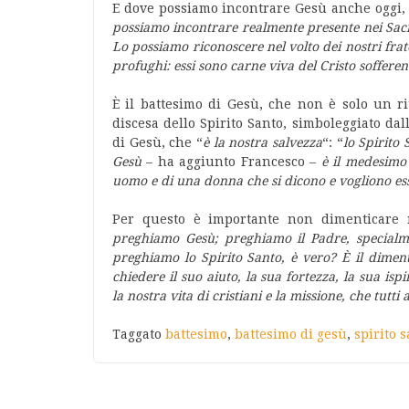
E dove possiamo incontrare Gesù anche oggi, o
possiamo incontrare realmente presente nei Sacr
Lo possiamo riconoscere nel volto dei nostri fratel
profughi: essi sono carne viva del Cristo sofferen
È il battesimo di Gesù, che non è solo un ri
discesa dello Spirito Santo, simboleggiato da
di Gesù, che “
è la nostra salvezza
“: “
lo Spirito
Gesù
– ha aggiunto Francesco –
è il medesimo S
uomo e di una donna che si dicono e vogliono ess
Per questo è importante non dimenticare n
preghiamo Gesù; preghiamo il Padre, specialm
preghiamo lo Spirito Santo, è vero? È il diment
chiedere il suo aiuto, la sua fortezza, la sua isp
la nostra vita di cristiani e la missione, che tutt
Taggato
battesimo
,
battesimo di gesù
,
spirito 