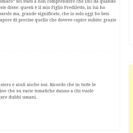
“somaro” sei stato a non comprendere che DIO da quando
te disse: questi è il mio Figlio Prediletto, in lui ho
arole ma, grande significato, che io solo oggi ho ben
pere di preciso quello che dovevo capire subito: grazie
siero e aiuti anche noi. Ricordo che in tutte le
ivine che su varie tematiche danno a chi vuole
ugare dubbi umani.