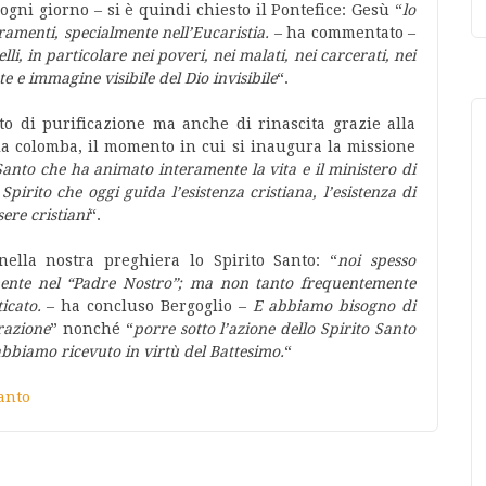
gni giorno – si è quindi chiesto il Pontefice: Gesù “
lo
amenti, specialmente nell’Eucaristia.
– ha commentato –
li, in particolare nei poveri, nei malati, nei carcerati, nei
te e immagine visibile del Dio invisibile
“.
to di purificazione ma anche di rinascita grazie alla
lla colomba, il momento in cui si inaugura la missione
 Santo che ha animato interamente la vita e il ministero di
pirito che oggi guida l’esistenza cristiana, l’esistenza di
ere cristiani
“.
ella nostra preghiera lo Spirito Santo: “
noi spesso
ente nel “Padre Nostro”; ma non tanto frequentemente
icato.
– ha concluso Bergoglio –
E abbiamo bisogno di
irazione
” nonché “
porre sotto l’azione dello Spirito Santo
i abbiamo ricevuto in virtù del Battesimo.
“
santo