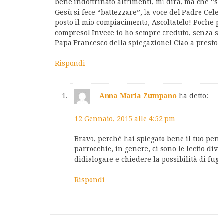
bene indottrinato altrimenti, mi dirà, ma che 
Gesù si fece “battezzare”, la voce del Padre Celes
posto il mio compiacimento, Ascoltatelo! Poche p
compreso! Invece io ho sempre creduto, senza sa
Papa Francesco della spiegazione! Ciao a presto
Rispondi
Anna Maria Zumpano
ha detto:
12 Gennaio, 2015 alle 4:52 pm
Bravo, perché hai spiegato bene il tuo pen
parrocchie, in genere, ci sono le lectio d
didialogare e chiedere la possibilità di f
Rispondi