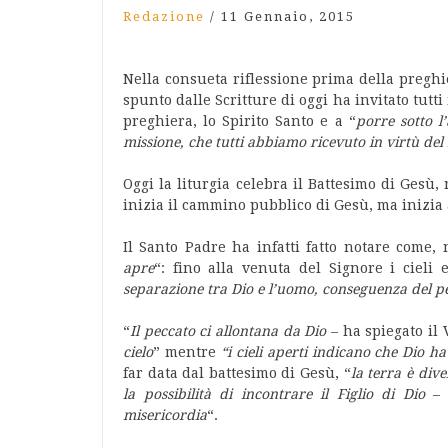
Redazione
/
11 Gennaio, 2015
Nella consueta riflessione prima della pregh
spunto dalle Scritture di oggi ha invitato tutti
preghiera, lo Spirito Santo e a “
porre sotto l’
missione, che tutti abbiamo ricevuto in virtù del
Oggi la liturgia celebra il Battesimo di Gesù,
inizia il cammino pubblico di Gesù, ma inizi
Il Santo Padre ha infatti fatto notare come,
apre
“: fino alla venuta del Signore i cieli
separazione tra Dio e l’uomo, conseguenza del p
“
Il peccato ci allontana da Dio
– ha spiegato il
cielo
” mentre
“i cieli aperti indicano che Dio h
far data dal battesimo di Gesù, “
la terra è div
la possibilità di incontrare il Figlio di Dio
– 
misericordia
“.