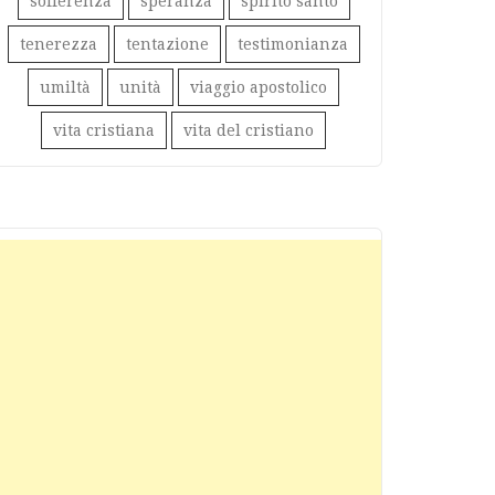
sofferenza
speranza
spirito santo
tenerezza
tentazione
testimonianza
umiltà
unità
viaggio apostolico
vita cristiana
vita del cristiano