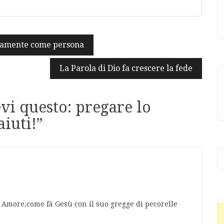
enamente come persona
La Parola di Dio fa crescere la fede
vi questo: pregare lo
aiuti!
”
o Amore,come fà Gesù con il suo gregge di pecorelle