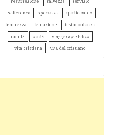
resurrezione
salvezza
servizio
sofferenza
speranza
spirito santo
tenerezza
tentazione
testimonianza
umiltà
unità
viaggio apostolico
vita cristiana
vita del cristiano