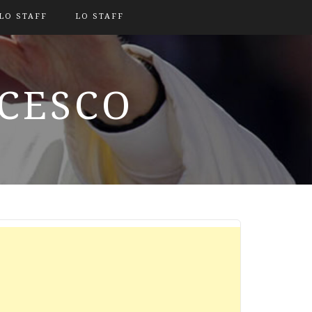
LO STAFF
LO STAFF
NCESCO