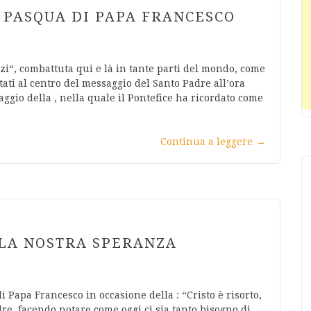
I PASQUA DI PAPA FRANCESCO
zzi“, combattuta qui e là in tante parti del mondo, come
tati al centro del messaggio del Santo Padre all’ora
aggio della , nella quale il Pontefice ha ricordato come
Continua a leggere
→
LLA NOSTRA SPERANZA
di Papa Francesco in occasione della : “Cristo è risorto,
dre, facendo notare come oggi ci sia tanto bisogno di