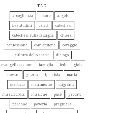
TAG
accoglienza
amore
angelus
beatitudini
carità
catechesi
catechesi sulla famiglia
chiesa
confessione
conversione
coraggio
cultura dello scarto
dialogo
evangelizzazione
famiglia
fede
gioia
giovani
guerra
ipocrisia
maria
martirio
matrimonio
migranti
misericordia
missione
pace
peccato
perdono
povertà
preghiera