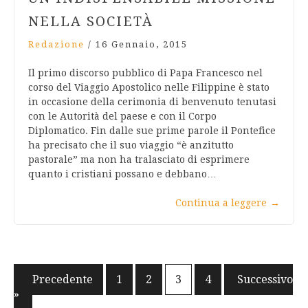
NELLA SOCIETÀ
Redazione
/
16 Gennaio, 2015
Il primo discorso pubblico di Papa Francesco nel
corso del Viaggio Apostolico nelle Filippine è stato
in occasione della cerimonia di benvenuto tenutasi
con le Autorità del paese e con il Corpo
Diplomatico. Fin dalle sue prime parole il Pontefice
ha precisato che il suo viaggio “è anzitutto
pastorale” ma non ha tralasciato di esprimere
quanto i cristiani possano e debbano…
Continua a leggere
→
Navigazione
« Precedente
1
2
3
4
Successivo
»
articoli