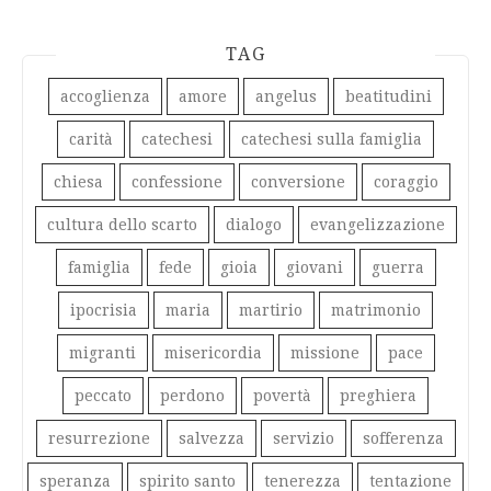
TAG
accoglienza
amore
angelus
beatitudini
carità
catechesi
catechesi sulla famiglia
chiesa
confessione
conversione
coraggio
cultura dello scarto
dialogo
evangelizzazione
famiglia
fede
gioia
giovani
guerra
ipocrisia
maria
martirio
matrimonio
migranti
misericordia
missione
pace
peccato
perdono
povertà
preghiera
resurrezione
salvezza
servizio
sofferenza
speranza
spirito santo
tenerezza
tentazione