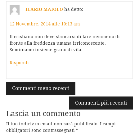
ILARIO MAIOLO
ha detto:
12 Novembre, 2014 alle 10:13 am
Il cristiano non deve stancarsi di fare nemmeno di
fronte alla freddezza umana irriconoscente.
Seminiamo insieme grano di vita.
Rispondi
Navigazione
Commenti meno recenti
commenti
Commenti più recenti
Lascia un commento
Il tuo indirizzo email non sarà pubblicato.
I campi
obbligatori sono contrassegnati
*