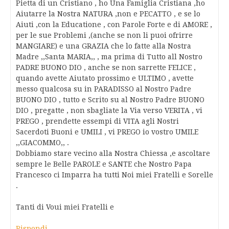
Pietta di un Cristiano , ho Una Famiglia Cristiana ,ho
Aiutarre la Nostra NATURA ,non e PECATTO , e se lo
Aiuti ,con la Educatione , con Parole Forte e di AMORE ,
per le sue Problemi ,(anche se non li puoi ofrirre
MANGIARE) e una GRAZIA che lo fatte alla Nostra
Madre ,,Santa MARIA,, , ma prima di Tutto all Nostro
PADRE BUONO DIO , anche se non sarrette FELICE ,
quando avette Aiutato prossimo e ULTIMO , avette
messo qualcosa su in PARADISSO al Nostro Padre
BUONO DIO , tutto e Scrito su al Nostro Padre BUONO
DIO , pregatte , non sbagliate la Via verso VERITA , vi
PREGO , prendette essempi di VITA agli Nostri
Sacerdoti Buoni e UMILI , vi PREGO io vostro UMILE
,,GIACOMMO,, .
Dobbiamo stare vecino alla Nostra Chiessa ,e ascoltare
sempre le Belle PAROLE e SANTE che Nostro Papa
Francesco ci Imparra ha tutti Noi miei Fratelli e Sorelle
.
Tanti di Voui miei Fratelli e
Rispondi