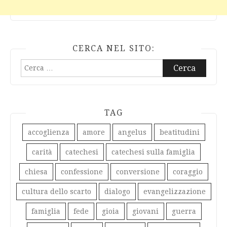
CERCA NEL SITO:
Ricerca
per:
TAG
accoglienza
amore
angelus
beatitudini
carità
catechesi
catechesi sulla famiglia
chiesa
confessione
conversione
coraggio
cultura dello scarto
dialogo
evangelizzazione
famiglia
fede
gioia
giovani
guerra