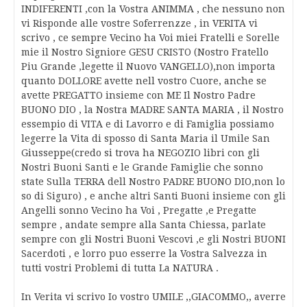
INDIFERENTI ,con la Vostra ANIMMA , che nessuno non
vi Risponde alle vostre Soferrenzze , in VERITA vi
scrivo , ce sempre Vecino ha Voi miei Fratelli e Sorelle
mie il Nostro Signiore GESU CRISTO (Nostro Fratello
Piu Grande ,legette il Nuovo VANGELLO),non importa
quanto DOLLORE avette nell vostro Cuore, anche se
avette PREGATTO insieme con ME Il Nostro Padre
BUONO DIO , la Nostra MADRE SANTA MARIA , il Nostro
essempio di VITA e di Lavorro e di Famiglia possiamo
legerre la Vita di sposso di Santa Maria il Umile San
Giusseppe(credo si trova ha NEGOZIO libri con gli
Nostri Buoni Santi e le Grande Famiglie che sonno
state Sulla TERRA dell Nostro PADRE BUONO DIO,non lo
so di Siguro) , e anche altri Santi Buoni insieme con gli
Angelli sonno Vecino ha Voi , Pregatte ,e Pregatte
sempre , andate sempre alla Santa Chiessa, parlate
sempre con gli Nostri Buoni Vescovi ,e gli Nostri BUONI
Sacerdoti , e lorro puo esserre la Vostra Salvezza in
tutti vostri Problemi di tutta La NATURA .
In Verita vi scrivo Io vostro UMILE ,,GIACOMMO,, averre