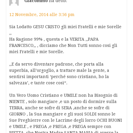
Giacommo
ha detto:
12 Novembre, 2014 alle 3:56 pm
Sia Lodatto GESU CRISTO gli miei Fratelli e mie Sorelle
,,
Ha Ragione 99% , questa e la VERITA ,,PAPA
FRANCESCO,, , dicciamo che Non Tutti sonno cosi gli
miei Fratelli e mie Sorelle.
,,E da servo diventare padrone, che porta alla
superbia, all’orgoglio, a trattare male la gente, a
sentirsi importanti ‘perché sono cristiano, ho la
salvezza’, e tante cose così“.
Un Vero Uomo Cristiano e UMILE non ha Bisognio di
NIENTE , solo mangiare ,e un posto di dormire sulla
TERRA, anche se sofre di SERA ,anche se sofre di
GIORNO , la Sua mangiare e gli suoi SOLDI sonno le
Sue Preghierre con le Lacrime degli lorro OCHI BUONI
e UMILE , e PREGA ,e PREGA ,e PREGA sempre con
PIETTA ,che Nostra Madre SANTA MARIA di averre la