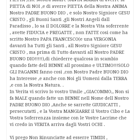
PIETTA di NOI ,e di averre PIETTA della Nostra ANIMA
Nostro PADRE BUONO DIO , e solo Nostro Signiore GESU
CRISTO , gli Buoni Santi ,gli Nostri Angeli dall
Paradisso , lo sa il DOLORRE e la Nostra Vita soferrente
, avette FIDUCIA e PREGATTE , non FATTE cosi come ha
scritto Nostro PAPA FRANCESCO(e una VERGONIA
davanti ha Tutti gli Santi , all Nostro Signiore GESU
CRISTO , ma prima di Tutto davanti all Nostro PADRE
BUONO DIO!!!!!),di chiederre qualcosa in scambio
quando fatte dell BENNE all prossimo e ULTIMO!!!SOLO
GLI PAGANNI fanno cosi ,con Nostro Padre BUONO DIO
ha Interesse ,e anche con Noi gli Uomeni dalla TERRA
,e con la Nostra Natura. .
In Verita vi scrivo Io vostro Umile ,,GIACOMMO,, Non si
fa MALE quando fatte un BENNE nell Nome dell Nostro
PADRE BUONO DIO ,Anche se sarrette GIUDICATTI ,
persecutatti , e la Vostra MANGIARRE il Vostro Cibo e La
Vostra Soferrenzza insieme con le Vostre Lacrime che
vi credo in VERITA arriva dagli Vostri OCHI .
Vi prego Non Rinunciatte ad esserre TIMIDI ,