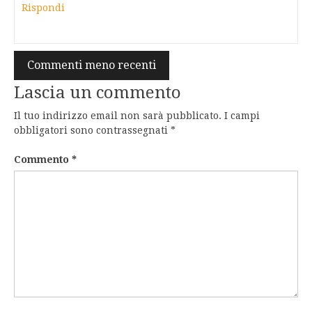
Rispondi
Navigazione
Commenti meno recenti
commenti
Lascia un commento
Il tuo indirizzo email non sarà pubblicato.
I campi
obbligatori sono contrassegnati
*
Commento
*