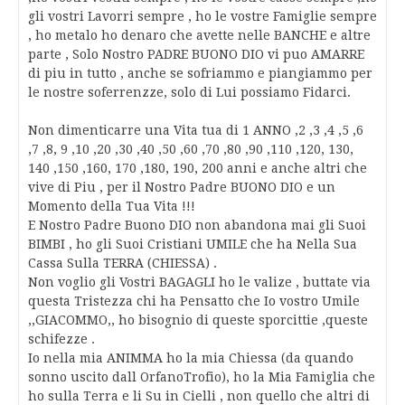
gli vostri Lavorri sempre , ho le vostre Famiglie sempre
, ho metalo ho denaro che avette nelle BANCHE e altre
parte , Solo Nostro PADRE BUONO DIO vi puo AMARRE
di piu in tutto , anche se sofriammo e piangiammo per
le nostre soferrenzze, solo di Lui possiamo Fidarci.
Non dimenticarre una Vita tua di 1 ANNO ,2 ,3 ,4 ,5 ,6
,7 ,8, 9 ,10 ,20 ,30 ,40 ,50 ,60 ,70 ,80 ,90 ,110 ,120, 130,
140 ,150 ,160, 170 ,180, 190, 200 anni e anche altri che
vive di Piu , per il Nostro Padre BUONO DIO e un
Momento della Tua Vita !!!
E Nostro Padre Buono DIO non abandona mai gli Suoi
BIMBI , ho gli Suoi Cristiani UMILE che ha Nella Sua
Cassa Sulla TERRA (CHIESSA) .
Non voglio gli Vostri BAGAGLI ho le valize , buttate via
questa Tristezza chi ha Pensatto che Io vostro Umile
,,GIACOMMO,, ho bisognio di queste sporcittie ,queste
schifezze .
Io nella mia ANIMMA ho la mia Chiessa (da quando
sonno uscito dall OrfanoTrofio), ho la Mia Famiglia che
ho sulla Terra e li Su in Cielli , non quello che altri di