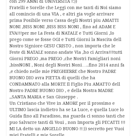
con 299 ANNI di UNIVERSITA !:))
Fratelli e Sorelle che Leggi con me tanti di Noi siamo
all comincio di una VIA , e altri gia vogle arrivare
prima Posibile verso Cassa degli Nostri piu AMATTI
NONI ,BISS NONI ,BISS BISS NONI , fino ad ADAM E
EVA!!!per me La Festa di NATALE e Tutti Giorni ,Io
prego come se fosse OGI e Tutti Giorni la Nascita dell
Nostro Signiore GESU CRISTO , non importa che le
Feste di NATALE sonno andate Via ,ho ci Arriva!!!tutti
Giorni PREGO ,ma PREGO ,che Nostri Famigliari noni
,bissNONI , Noni degli Nostri Noni…..fino 2014 anni fa
,e chiedo nelle mie PREGHIERRE che Nostro PADRE
BUONO DIO avra PIETTA di quelli che ha
CONDAMNATO alla MORTE Il Figlio Piu AMATTO dell
Nostro PADRE BUONO DIO , e della Nostra MADRE
,,SANTA MARIA e San Giuseppe .
Un Cristiano che Vive in AMORE per il prossimo e
ULTIMO lascia indietro ha se La Luce, e quella Luce lo
Guida fino all Paradisso, ma guarda ci sonno tanti che
puo Salvarre tanti di Voui , non Importa gli PECATTI !!!
MI LA detto un ANGELLO BUONO !!:)) secretto per Vuoi
miei Fratelli e mie Sorelle.