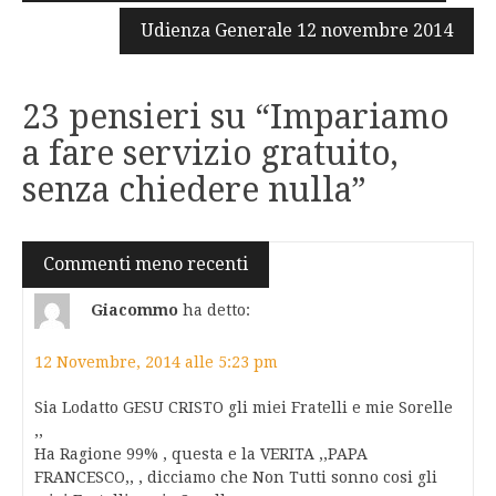
articoli
Udienza Generale 12 novembre 2014
23 pensieri su “
Impariamo
a fare servizio gratuito,
senza chiedere nulla
”
Navigazione
Commenti meno recenti
commenti
Giacommo
ha detto:
12 Novembre, 2014 alle 5:23 pm
Sia Lodatto GESU CRISTO gli miei Fratelli e mie Sorelle
,,
Ha Ragione 99% , questa e la VERITA ,,PAPA
FRANCESCO,, , dicciamo che Non Tutti sonno cosi gli