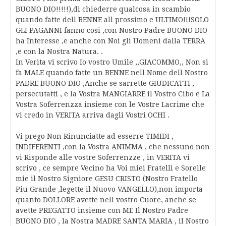
BUONO DIO!!!!!),di chiederre qualcosa in scambio
quando fatte dell BENNE all prossimo e ULTIMO!!!SOLO
GLI PAGANNI fanno cosi ,con Nostro Padre BUONO DIO
ha Interesse ,e anche con Noi gli Uomeni dalla TERRA
,e con la Nostra Natura. .
In Verita vi scrivo Io vostro Umile ,,GIACOMMO,, Non si
fa MALE quando fatte un BENNE nell Nome dell Nostro
PADRE BUONO DIO ,Anche se sarrette GIUDICATTI ,
persecutatti , e la Vostra MANGIARRE il Vostro Cibo e La
Vostra Soferrenzza insieme con le Vostre Lacrime che
vi credo in VERITA arriva dagli Vostri OCHI .
Vi prego Non Rinunciatte ad esserre TIMIDI ,
INDIFERENTI ,con la Vostra ANIMMA , che nessuno non
vi Risponde alle vostre Soferrenzze , in VERITA vi
scrivo , ce sempre Vecino ha Voi miei Fratelli e Sorelle
mie il Nostro Signiore GESU CRISTO (Nostro Fratello
Piu Grande ,legette il Nuovo VANGELLO),non importa
quanto DOLLORE avette nell vostro Cuore, anche se
avette PREGATTO insieme con ME Il Nostro Padre
BUONO DIO , la Nostra MADRE SANTA MARIA , il Nostro