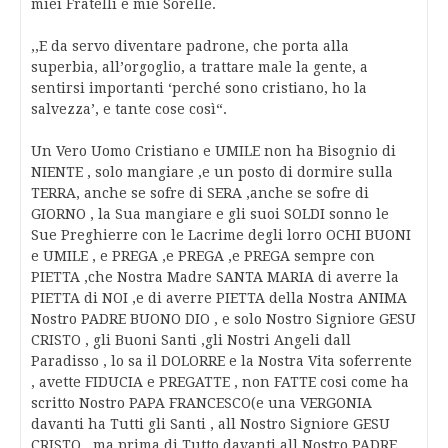
miei Fratelli e mie Sorelle.
,,E da servo diventare padrone, che porta alla
superbia, all’orgoglio, a trattare male la gente, a
sentirsi importanti ‘perché sono cristiano, ho la
salvezza’, e tante cose così“.
Un Vero Uomo Cristiano e UMILE non ha Bisognio di
NIENTE , solo mangiare ,e un posto di dormire sulla
TERRA, anche se sofre di SERA ,anche se sofre di
GIORNO , la Sua mangiare e gli suoi SOLDI sonno le
Sue Preghierre con le Lacrime degli lorro OCHI BUONI
e UMILE , e PREGA ,e PREGA ,e PREGA sempre con
PIETTA ,che Nostra Madre SANTA MARIA di averre la
PIETTA di NOI ,e di averre PIETTA della Nostra ANIMA
Nostro PADRE BUONO DIO , e solo Nostro Signiore GESU
CRISTO , gli Buoni Santi ,gli Nostri Angeli dall
Paradisso , lo sa il DOLORRE e la Nostra Vita soferrente
, avette FIDUCIA e PREGATTE , non FATTE cosi come ha
scritto Nostro PAPA FRANCESCO(e una VERGONIA
davanti ha Tutti gli Santi , all Nostro Signiore GESU
CRISTO , ma prima di Tutto davanti all Nostro PADRE