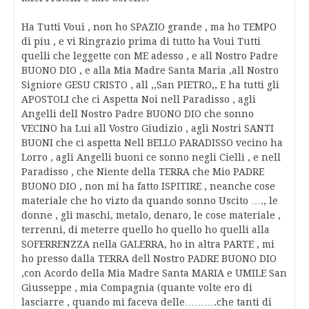
Ha Tutti Voui , non ho SPAZIO grande , ma ho TEMPO
di piu , e vi Ringrazio prima di tutto ha Voui Tutti
quelli che leggette con ME adesso , e all Nostro Padre
BUONO DIO , e alla Mia Madre Santa Maria ,all Nostro
Signiore GESU CRISTO , all ,,San PIETRO,, E ha tutti gli
APOSTOLI che ci Aspetta Noi nell Paradisso , agli
Angelli dell Nostro Padre BUONO DIO che sonno
VECINO ha Lui all Vostro Giudizio , agli Nostri SANTI
BUONI che ci aspetta Nell BELLO PARADISSO vecino ha
Lorro , agli Angelli buoni ce sonno negli Cielli , e nell
Paradisso , che Niente della TERRA che Mio PADRE
BUONO DIO , non mi ha fatto ISPITIRE , neanche cose
materiale che ho vizto da quando sonno Uscito …., le
donne , gli maschi, metalo, denaro, le cose materiale ,
terrenni, di meterre quello ho quello ho quelli alla
SOFERRENZZA nella GALERRA, ho in altra PARTE , mi
ho presso dalla TERRA dell Nostro PADRE BUONO DIO
,con Acordo della Mia Madre Santa MARIA e UMILE San
Giusseppe , mia Compagnia (quante volte ero di
lasciarre , quando mi faceva delle……….che tanti di