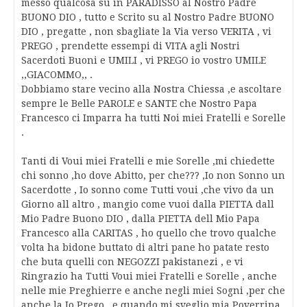
messo qualcosa su in PARADISSO al Nostro Padre
BUONO DIO , tutto e Scrito su al Nostro Padre BUONO
DIO , pregatte , non sbagliate la Via verso VERITA , vi
PREGO , prendette essempi di VITA agli Nostri
Sacerdoti Buoni e UMILI , vi PREGO io vostro UMILE
,,GIACOMMO,, .
Dobbiamo stare vecino alla Nostra Chiessa ,e ascoltare
sempre le Belle PAROLE e SANTE che Nostro Papa
Francesco ci Imparra ha tutti Noi miei Fratelli e Sorelle
.
Tanti di Voui miei Fratelli e mie Sorelle ,mi chiedette
chi sonno ,ho dove Abitto, per che??? ,Io non Sonno un
Sacerdotte , Io sonno come Tutti voui ,che vivo da un
Giorno all altro , mangio come vuoi dalla PIETTA dall
Mio Padre Buono DIO , dalla PIETTA dell Mio Papa
Francesco alla CARITAS , ho quello che trovo qualche
volta ha bidone buttato di altri pane ho patate resto
che buta quelli con NEGOZZI pakistanezi , e vi
Ringrazio ha Tutti Voui miei Fratelli e Sorelle , anche
nelle mie Preghierre e anche negli miei Sogni ,per che
anche la Io Prego , e quando mi sveglio mia Poverrina