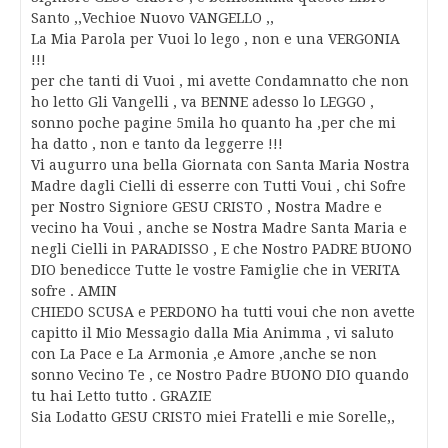
Santo ,,Vechioe Nuovo VANGELLO ,,
La Mia Parola per Vuoi lo lego , non e una VERGONIA
!!!
per che tanti di Vuoi , mi avette Condamnatto che non
ho letto Gli Vangelli , va BENNE adesso lo LEGGO ,
sonno poche pagine 5mila ho quanto ha ,per che mi
ha datto , non e tanto da leggerre !!!
Vi augurro una bella Giornata con Santa Maria Nostra
Madre dagli Cielli di esserre con Tutti Voui , chi Sofre
per Nostro Signiore GESU CRISTO , Nostra Madre e
vecino ha Voui , anche se Nostra Madre Santa Maria e
negli Cielli in PARADISSO , E che Nostro PADRE BUONO
DIO benedicce Tutte le vostre Famiglie che in VERITA
sofre . AMIN
CHIEDO SCUSA e PERDONO ha tutti voui che non avette
capitto il Mio Messagio dalla Mia Animma , vi saluto
con La Pace e La Armonia ,e Amore ,anche se non
sonno Vecino Te , ce Nostro Padre BUONO DIO quando
tu hai Letto tutto . GRAZIE
Sia Lodatto GESU CRISTO miei Fratelli e mie Sorelle,,