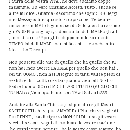
Paurra della Vostra VITA , ho dove andiamo doppo
insiemme, Un Vero Cristiano Accetta Tutto , anche se
altre mi dice , Guarda Giacommo che sogni:=))))) leggi
mio Messagio fino quando si capisci per Te benne
insieme con ME lo legi,non sei da Solo ,non farre come
gli FARISEI piangi ogi , e domani fai dell MALE agli altri
, non si fa cosi !!!preghi e doppo non lo so quanto
TEMPO fai dell MALE , non si fa cosi…., e anche altre
Idee …ho Essempi.. .
Non pensatte alla Vita di quello che ha quello che tu
non hai ,non averre PAURRA per quello che non hai ,
sei un UOMO , non hai Bisognio di tanti valize pieni di
vestitti e di …..offf, cosa fai quando vieni all Nostro
Padre Buono DIO???HA CHI LASCI TUTTO QUELLO CHE
TU HAI???(Vieni qualcuno con TE ad Salvarti???)
Andatte alla Santa Chiessa ,e vi puo dirre gli Nostri
SACERDOTTI chi vi puo AMARRE di Piu ,chi vi vogle di
Piu BENNE , ma di sigurro NON SOLDI , non gli vostri
vicci , ho vostri Sogni di cambiare le vostre machine
,ho vostri vestiti sempre , ho le vostre casse sempre ,ho