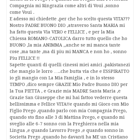
Compagnia mi Ringrazia come altri di Voui ,sonno
come Voui .
E adesso mi chiedette ,per che ho scelto questa VITA???
Nostro PADRE BUONO DIO ,atraverso Santa MARIA mi
ha fatto questa Via VERO e FELLICE , e per la Mia
Chiessa ROMANO-CATOLICA darro tutto quello che ho
BUONO ,la mia ANIMMA ,,anche se mi manca tante
cose ,ma tante ,ma di piu mi MANCA e non ho , sonno
Piu FELLICE !!
Sapette quanti di quelli cinessi miei amici ,pakistanezi
che mangio le lorro …..che butta via che e ESSPIRATTO
io gli mangio con La Mia Famiglia , e in lo stesso
TEMPO ,dico sempre GRAZIE Mio Padre Buono DIO per
la Tua PIETTA , e Grazie mia MADRE Santa Maria ,e
Grazie San Giuseppe che mi hai fattoo vederre questa
bellissimma e Fellice VITA!!e quando mi Gioco con Mio
Figlio Prego ,quando parlo con mia Compagnia Prego,
quando sto fino alle 3 di Mattina Prego, e quando mi
sveglio alle 6-7 sonno con la Preghierra nella mia
Lingua ,e quando Lavorro Prego ,e quando sonno in
Societta Prego ,quando ho davanti ha ME un Cristiano