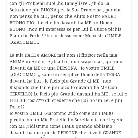
con gli Problemi suoi ,ho Famigliare , gli do La
Soluzione piu BUONA per la Sua Problema , per che
non penso ha ME , penso che Aiuto Nostro PADRE
BUONO DIO , ho che ho davanti ha ME un Uomo
BUONO , non mi Interessa se per Lui il Cuore pichia
Piano ho Forte !!!ha lo stesso come Me vostro UMILE
,,GIACOMMO,,
La mia PACE e AMORE mai non si finisce nella mia
ANIMA di Aiutarre gli altri , non scapo mai , quando
davanti da ME ce una PERSONA , Io vostro UMILE
,,GIACOMMO ,, sono un semplice Uomo della TERRA
davanti ha Lui , lo facio piu Grande di ME , non
Rispondo che Lui e piu picollo davanti ha ME (con
CERVELLO) Lo facio piu Grande davanti ha ME , se lui e
FELLICE cosi?????di crederre che Lui ho un Lei e piu
Forte??
Io vostro UMILE Giacommo ,rido come un BIMBO
picollo ,ho un Mio Fratello ho Sorella mia che legette
con ME ,ridiammo come BIMBI quando abbiamo
davanti ha noi queste PERSONE che si vedi GRANDE