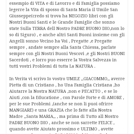
essempio di VITA e di Lavorro e di Famiglia possiamo
legerre la Vita di sposso di Santa Maria il Umile San
Giusseppe(credo si trova ha NEGOZIO libri con gli
Nostri Buoni Santi e le Grande Famiglie che sonno
state Sulla TERRA dell Nostro PADRE BUONO DIO,non lo
so di Siguro) , e anche altri Santi Buoni insieme con gli
Angelli sonno Vecino ha Voi , Pregatte ,e Pregatte
sempre , andate sempre alla Santa Chiessa, parlate
sempre con gli Nostri Buoni Vescovi ,e gli Nostri BUONI
Sacerdoti , e lorro puo esserre la Vostra Salvezza in
tutti vostri Problemi di tutta La NATURA .
In Verita vi scrivo Io vostro UMILE ,,GIACOMMO,, averre
Pietta di un Cristiano , ho Una Famiglia Cristiana ,ho
Aiutarre la Nostra NATURA ,non e PECATTO , e se lo
Aiuti ,con la Educatione , con Parole Forte e di AMORE ,
per le sue Problemi ,(anche se non li puoi ofrirre
MANGIARE) e una GRAZIA che lo fatte alla Nostra
Madre ,,Santa MARIA,, , ma prima di Tutto all Nostro
PADRE BUONO DIO , anche se non sarrette FELICE ,
quando avette Aiutato prossimo e ULTIMO , avette