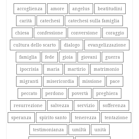
accoglienza
amore
angelus
beatitudini
carità
catechesi
catechesi sulla famiglia
chiesa
confessione
conversione
coraggio
cultura dello scarto
dialogo
evangelizzazione
famiglia
fede
gioia
giovani
guerra
ipocrisia
maria
martirio
matrimonio
migranti
misericordia
missione
pace
peccato
perdono
povertà
preghiera
resurrezione
salvezza
servizio
sofferenza
speranza
spirito santo
tenerezza
tentazione
testimonianza
umiltà
unità