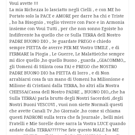
Voui avette !!!
La mia Richezza lo lasciatto negli Cielli , e con ME ho
Portato solo la PACE e AMORE per darre ha chi e Triste
, ho ha Bisognio , voglio viverre con Pace e in Armonia
insieme con Voui Tutti , per che non sonno Egoiste ho
Indiferente ha quello che ce Sulla TERRA dell Nostro
PADRE BUONO DIO , 3e guardate PREGO e chiedo
sempre PIETTA de averre PER ME Vostro UMILE , e di
FERMARE la Piogia , Le Guerre, Le Malattie(che sempre
mi dice quello ,ho quello Buono , guarda ,,GIACOMMO,,
gli Uomeni di Stiinta cosa FA) e PREGO che NOSTRO
PADRE BUONO DIO ha PIETTA di lorro , e di Non
arrabiarsi cosa fa un mano di Uomeni ha Milionione e
Milione di Cristiani dalla TERRA, ho altri alla Nostra
CHIESSA(Cassa dell Nostro PADRE ,, BUONO DIO,,che ha
Sulla TERRA) parla brutto degli Nostri Sacerdoti ,degli
Nostri Buoni VESCOVI , vuoi non siette Normali questi
che avette Canali Tv ,ho Giornale ,ho come si chiama
questi PADRONI sulla terra che fa Journale , belli miei
Fratelli e Mie Sorelle dove sarra la Vostra LUCE quando
andate dalla TERRA??????se fate questo MALE ha ME