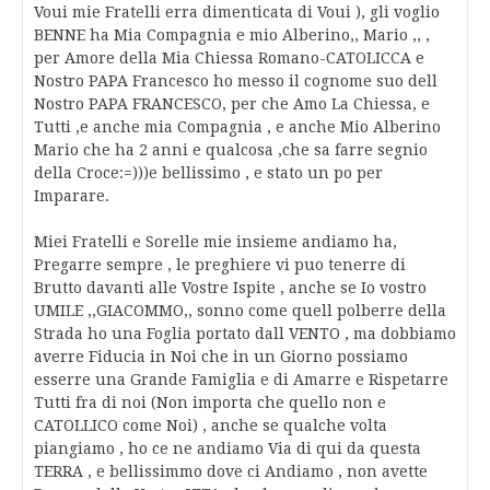
Voui mie Fratelli erra dimenticata di Voui ), gli voglio
BENNE ha Mia Compagnia e mio Alberino,, Mario ,, ,
per Amore della Mia Chiessa Romano-CATOLICCA e
Nostro PAPA Francesco ho messo il cognome suo dell
Nostro PAPA FRANCESCO, per che Amo La Chiessa, e
Tutti ,e anche mia Compagnia , e anche Mio Alberino
Mario che ha 2 anni e qualcosa ,che sa farre segnio
della Croce:=)))e bellissimo , e stato un po per
Imparare.
Miei Fratelli e Sorelle mie insieme andiamo ha,
Pregarre sempre , le preghiere vi puo tenerre di
Brutto davanti alle Vostre Ispite , anche se Io vostro
UMILE ,,GIACOMMO,, sonno come quell polberre della
Strada ho una Foglia portato dall VENTO , ma dobbiamo
averre Fiducia in Noi che in un Giorno possiamo
esserre una Grande Famiglia e di Amarre e Rispetarre
Tutti fra di noi (Non importa che quello non e
CATOLLICO come Noi) , anche se qualche volta
piangiamo , ho ce ne andiamo Via di qui da questa
TERRA , e bellissimmo dove ci Andiamo , non avette