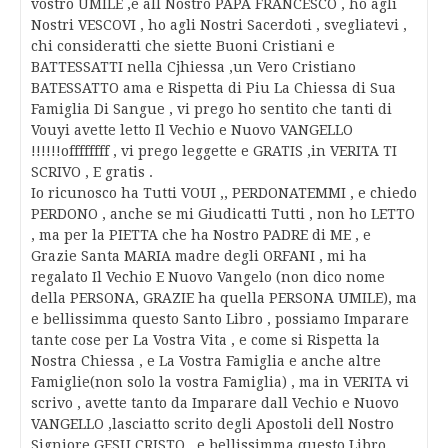
vostro UMILE ,e all Nostro PAPA FRANCESCO , ho agli
Nostri VESCOVI , ho agli Nostri Sacerdoti , svegliatevi ,
chi consideratti che siette Buoni Cristiani e
BATTESSATTI nella Cjhiessa ,un Vero Cristiano
BATESSATTO ama e Rispetta di Piu La Chiessa di Sua
Famiglia Di Sangue , vi prego ho sentito che tanti di
Vouyi avette letto Il Vechio e Nuovo VANGELLO
!!!!!!offffffff , vi prego leggette e GRATIS ,in VERITA TI
SCRIVO , E gratis .
Io ricunosco ha Tutti VOUI ,, PERDONATEMMI , e chiedo
PERDONO , anche se mi Giudicatti Tutti , non ho LETTO
, ma per la PIETTA che ha Nostro PADRE di ME , e
Grazie Santa MARIA madre degli ORFANI , mi ha
regalato Il Vechio E Nuovo Vangelo (non dico nome
della PERSONA, GRAZIE ha quella PERSONA UMILE), ma
e bellissimma questo Santo Libro , possiamo Imparare
tante cose per La Vostra Vita , e come si Rispetta la
Nostra Chiessa , e La Vostra Famiglia e anche altre
Famiglie(non solo la vostra Famiglia) , ma in VERITA vi
scrivo , avette tanto da Imparare dall Vechio e Nuovo
VANGELLO ,lasciatto scrito degli Apostoli dell Nostro
Signiore GESU CRISTO , e bellissimma questo Libro