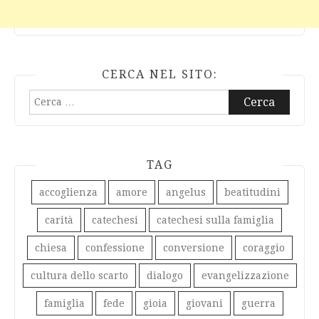
CERCA NEL SITO:
Ricerca
per:
TAG
accoglienza
amore
angelus
beatitudini
carità
catechesi
catechesi sulla famiglia
chiesa
confessione
conversione
coraggio
cultura dello scarto
dialogo
evangelizzazione
famiglia
fede
gioia
giovani
guerra