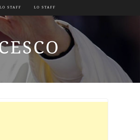
LO STAFF
LO STAFF
NCESCO