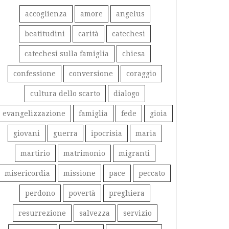
accoglienza
amore
angelus
beatitudini
carità
catechesi
catechesi sulla famiglia
chiesa
confessione
conversione
coraggio
cultura dello scarto
dialogo
evangelizzazione
famiglia
fede
gioia
giovani
guerra
ipocrisia
maria
martirio
matrimonio
migranti
misericordia
missione
pace
peccato
perdono
povertà
preghiera
resurrezione
salvezza
servizio