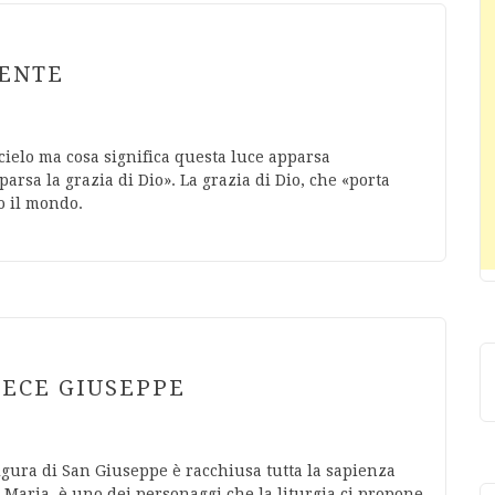
MENTE
 cielo ma cosa significa questa luce apparsa
parsa la grazia di Dio». La grazia di Dio, che «porta
to il mondo.
FECE GIUSEPPE
igura di San Giuseppe è racchiusa tutta la sapienza
e Maria, è uno dei personaggi che la liturgia ci propone