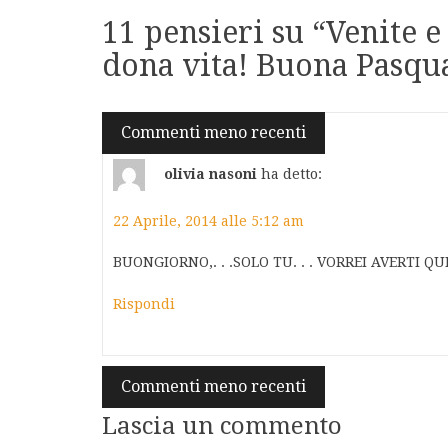
11 pensieri su “
Venite e
dona vita! Buona Pasqua 
Navigazione
Commenti meno recenti
commenti
olivia nasoni
ha detto:
22 Aprile, 2014 alle 5:12 am
BUONGIORNO,. . .SOLO TU. . . VORREI AVERTI QUI. 
Rispondi
Navigazione
Commenti meno recenti
commenti
Lascia un commento