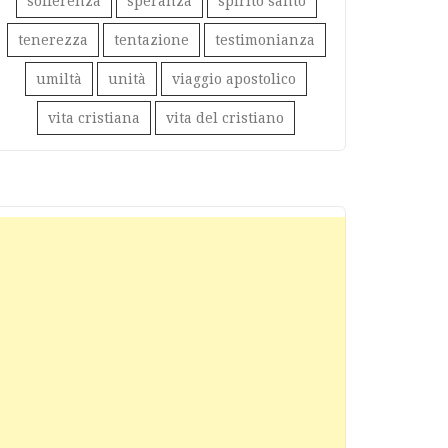
sofferenza
speranza
spirito santo
tenerezza
tentazione
testimonianza
umiltà
unità
viaggio apostolico
vita cristiana
vita del cristiano