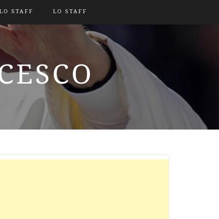
LO STAFF
LO STAFF
NCESCO