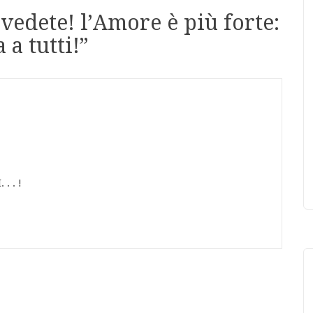
 vedete! l’Amore è più forte:
a tutti!
”
. . !