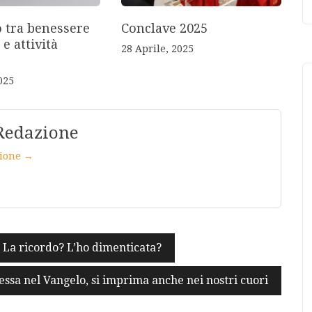
o tra benessere
Conclave 2025
 e attività
28 Aprile, 2025
025
Redazione
azione →
? La ricordo? L’ho dimenticata?
ssa nel Vangelo, si imprima anche nei nostri cuori