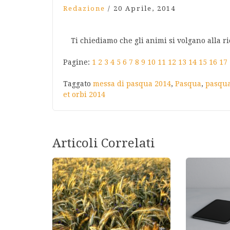
Redazione
/
20 Aprile, 2014
Ti chiediamo che gli animi si volgano alla r
Pagine:
1
2
3
4
5
6
7
8
9
10
11
12
13
14
15
16
17
Taggato
messa di pasqua 2014
,
Pasqua
,
pasqua
et orbi 2014
Articoli Correlati