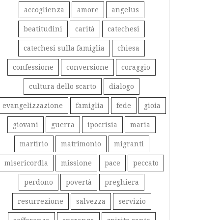
accoglienza
amore
angelus
beatitudini
carità
catechesi
catechesi sulla famiglia
chiesa
confessione
conversione
coraggio
cultura dello scarto
dialogo
evangelizzazione
famiglia
fede
gioia
giovani
guerra
ipocrisia
maria
martirio
matrimonio
migranti
misericordia
missione
pace
peccato
perdono
povertà
preghiera
resurrezione
salvezza
servizio