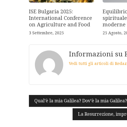
ISE Bulgaria 2025:
Equilibri
International Conference
spirituale
on Agriculture and Food
moderne
3 Settembre, 2025
25 Agosto, 2
Informazioni su 
Vedi tutti gli articoli di Red
Navigazione
Qual’è la mia Galilea? Dov’è la mia Galilea
articoli
La Resurrezione, impre