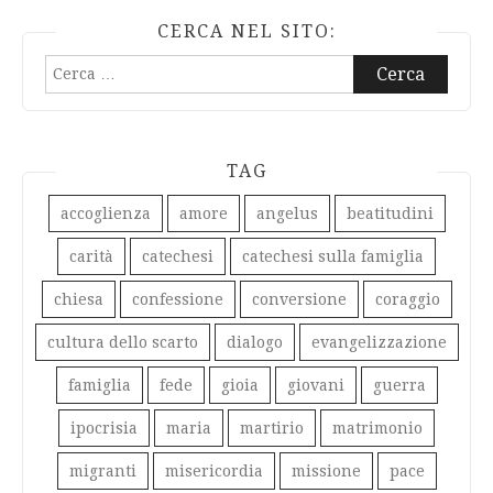
CERCA NEL SITO:
Ricerca
per:
TAG
accoglienza
amore
angelus
beatitudini
carità
catechesi
catechesi sulla famiglia
chiesa
confessione
conversione
coraggio
cultura dello scarto
dialogo
evangelizzazione
famiglia
fede
gioia
giovani
guerra
ipocrisia
maria
martirio
matrimonio
migranti
misericordia
missione
pace