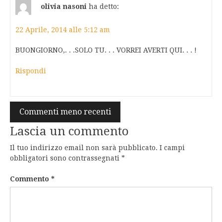
olivia nasoni
ha detto:
22 Aprile, 2014 alle 5:12 am
BUONGIORNO,. . .SOLO TU. . . VORREI AVERTI QUI. . . !
Rispondi
Navigazione
Commenti meno recenti
commenti
Lascia un commento
Il tuo indirizzo email non sarà pubblicato.
I campi
obbligatori sono contrassegnati
*
Commento
*