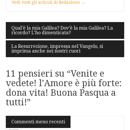
Vedi tutti gli articoli di Redazione →
Navigazione
Qual’è la mia Galilea? Dov’è la mia Galilea? La
ricordo? L’ho dimenticata?
articoli
La Resurrezione, impressa nel Vangelo, si
imprima anche nei nostri cuori
11 pensieri su “
Venite e
vedete! l’Amore è più forte:
dona vita! Buona Pasqua a
tutti!
”
Navigazione
Commenti meno recenti
commenti