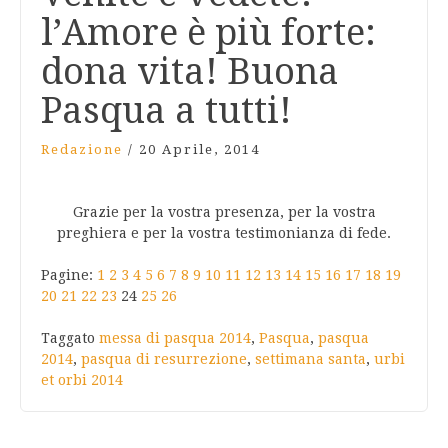
l’Amore è più forte:
dona vita! Buona
Pasqua a tutti!
Redazione
/
20 Aprile, 2014
Grazie per la vostra presenza, per la vostra
preghiera e per la vostra testimonianza di fede.
Pagine:
1
2
3
4
5
6
7
8
9
10
11
12
13
14
15
16
17
18
19
20
21
22
23
24
25
26
Taggato
messa di pasqua 2014
,
Pasqua
,
pasqua
2014
,
pasqua di resurrezione
,
settimana santa
,
urbi
et orbi 2014