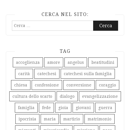
CERCA NEL SITO:
Ricerca
per:
TAG
accoglienza
amore
angelus
beatitudini
carità
catechesi
catechesi sulla famiglia
chiesa
confessione
conversione
coraggio
cultura dello scarto
dialogo
evangelizzazione
famiglia
fede
gioia
giovani
guerra
ipocrisia
maria
martirio
matrimonio