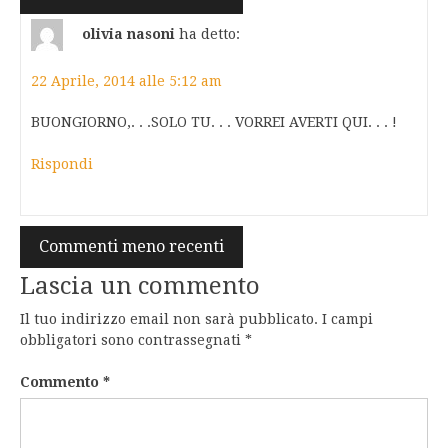
commenti
olivia nasoni
ha detto:
22 Aprile, 2014 alle 5:12 am
BUONGIORNO,. . .SOLO TU. . . VORREI AVERTI QUI. . . !
Rispondi
Navigazione
Commenti meno recenti
commenti
Lascia un commento
Il tuo indirizzo email non sarà pubblicato.
I campi
obbligatori sono contrassegnati
*
Commento
*