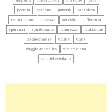
migranti
misericordia
missione
pace
peccato
perdono
povertà
preghiera
resurrezione
salvezza
servizio
sofferenza
speranza
spirito santo
tenerezza
tentazione
testimonianza
umiltà
unità
viaggio apostolico
vita cristiana
vita del cristiano