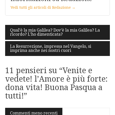
Vedi tutti gli articoli di Redazione →
Navigazione
Qual’è la mia Galilea? Dov’è la mia Galilea? La
ricordo? L’ho dimenticata?
articoli
La Resurrezione, impressa nel Vangelo, si
imprima anche nei nostri cuori
11 pensieri su “
Venite e
vedete! l’Amore è più forte:
dona vita! Buona Pasqua a
tutti!
”
Navigazione
Commenti meno recenti