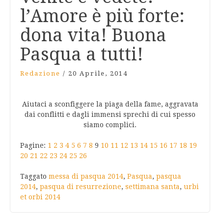
l’Amore è più forte:
dona vita! Buona
Pasqua a tutti!
Redazione
/
20 Aprile, 2014
Aiutaci a sconfiggere la piaga della fame, aggravata
dai conflitti e dagli immensi sprechi di cui spesso
siamo complici.
Pagine:
1
2
3
4
5
6
7
8
9
10
11
12
13
14
15
16
17
18
19
20
21
22
23
24
25
26
Taggato
messa di pasqua 2014
,
Pasqua
,
pasqua
2014
,
pasqua di resurrezione
,
settimana santa
,
urbi
et orbi 2014