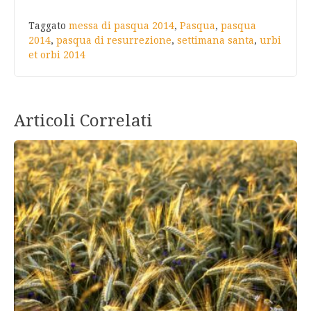
Taggato
messa di pasqua 2014
,
Pasqua
,
pasqua
2014
,
pasqua di resurrezione
,
settimana santa
,
urbi
et orbi 2014
Articoli Correlati