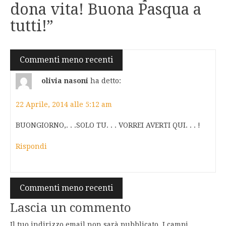
dona vita! Buona Pasqua a
tutti!
”
Navigazione
Commenti meno recenti
commenti
olivia nasoni
ha detto:
22 Aprile, 2014 alle 5:12 am
BUONGIORNO,. . .SOLO TU. . . VORREI AVERTI QUI. . . !
Rispondi
Navigazione
Commenti meno recenti
commenti
Lascia un commento
Il tuo indirizzo email non sarà pubblicato.
I campi