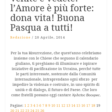
l’Amore è più forte:
dona vita! Buona
Pasqua a tutti!
Redazione
/
20 Aprile, 2014
Per la tua Risurrezione, che quest’anno celebriamo
insieme con le Chiese che seguono il calendario
giuliano, ti preghiamo di illuminare e ispirare
iniziative di pacificazione in Ucraina, perché tutte
le parti interessate, sostenute dalla Comunità
internazionale, intraprendano ogni sforzo per
impedire la violenza e costruire, in uno spirito di
unità e di dialogo, il futuro del Paese. Che loro
come fratelli possano oggi cantare
Хрhctос Воскрес.
Pagine:
1
2
3
4
5
6
7
8
9
10
11
12
13
14
15
16
17
18
19
20
21
22
23
24
25
26