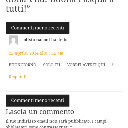
tutti!
”
Navigazione
Commenti meno recenti
commenti
olivia nasoni
ha detto:
22 Aprile, 2014 alle 5:12 am
BUONGIORNO,. . .SOLO TU. . . VORREI AVERTI QUI. . . !
Rispondi
Navigazione
Commenti meno recenti
commenti
Lascia un commento
Il tuo indirizzo email non sarà pubblicato.
I campi
obbligatori sono contrassegnati
*