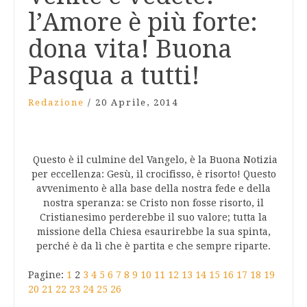
l’Amore è più forte:
dona vita! Buona
Pasqua a tutti!
Redazione
/
20 Aprile, 2014
Questo è il culmine del Vangelo, è la Buona Notizia
per eccellenza: Gesù, il crocifisso, è risorto! Questo
avvenimento è alla base della nostra fede e della
nostra speranza: se Cristo non fosse risorto, il
Cristianesimo perderebbe il suo valore; tutta la
missione della Chiesa esaurirebbe la sua spinta,
perché è da lì che è partita e che sempre riparte.
Pagine:
1
2
3
4
5
6
7
8
9
10
11
12
13
14
15
16
17
18
19
20
21
22
23
24
25
26