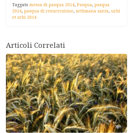
Taggato
messa di pasqua 2014
,
Pasqua
,
pasqua
2014
,
pasqua di resurrezione
,
settimana santa
,
urbi
et orbi 2014
Articoli Correlati