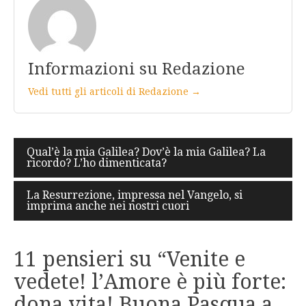
Informazioni su Redazione
Vedi tutti gli articoli di Redazione →
Navigazione
Qual’è la mia Galilea? Dov’è la mia Galilea? La
ricordo? L’ho dimenticata?
articoli
La Resurrezione, impressa nel Vangelo, si
imprima anche nei nostri cuori
11 pensieri su “
Venite e
vedete! l’Amore è più forte:
dona vita! Buona Pasqua a