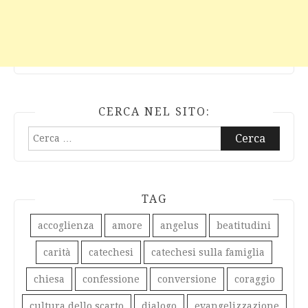
CERCA NEL SITO:
Ricerca
per:
TAG
accoglienza
amore
angelus
beatitudini
carità
catechesi
catechesi sulla famiglia
chiesa
confessione
conversione
coraggio
cultura dello scarto
dialogo
evangelizzazione